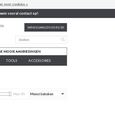
er over cookies »
neem vooral contact op!
REN
WINKELWAGEN (0) €0,00
SE MOOIE AANBIEDINGEN
TOOLS
ACCESSOIRES
Max: €
5