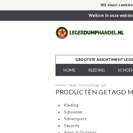
Wij slaan cookie
Welkom in onze webshop
GROOTSTE ASSORTIMENT LEG
HOME
KLEDING
SCHOE
Home
/
Tags
/
camouflage zak
PRODUCTEN GETAGD M
Kleding
Schoenen
Schietsport
Security
Army & Outdoor