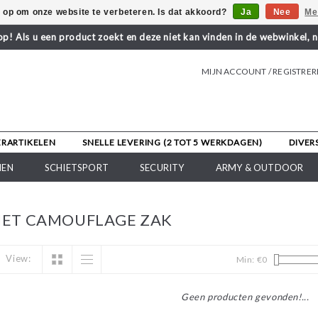
s op om onze website te verbeteren. Is dat akkoord?
Ja
Nee
Me
! Als u een product zoekt en deze niet kan vinden in de webwinkel, 
MIJN ACCOUNT / REGISTRE
ERARTIKELEN
SNELLE LEVERING (2 TOT 5 WERKDAGEN)
DIVER
NEN
SCHIETSPORT
SECURITY
ARMY & OUTDOOR
ET CAMOUFLAGE ZAK
View:
Min: €
0
Geen producten gevonden!...