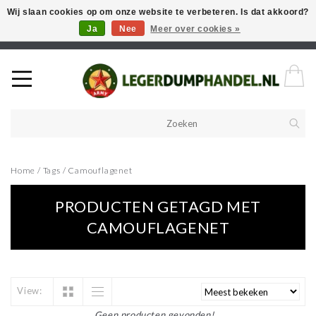
Wij slaan cookies op om onze website te verbeteren. Is dat akkoord?
Ja
Nee
Meer over cookies »
Welkom in onze webshop! Als u een product zoekt en deze niet kan
vinden in de webwinkel, neem vooral contact op!
Home
/
Tags
/
Camouflagenet
PRODUCTEN GETAGD MET
CAMOUFLAGENET
View:
Geen producten gevonden!...