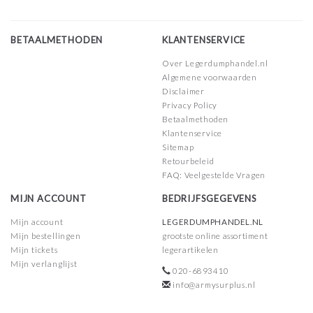
BETAALMETHODEN
KLANTENSERVICE
Over Legerdumphandel.nl
Algemene voorwaarden
Disclaimer
Privacy Policy
Betaalmethoden
Klantenservice
Sitemap
Retourbeleid
FAQ: Veelgestelde Vragen
MIJN ACCOUNT
BEDRIJFSGEGEVENS
Mijn account
LEGERDUMPHANDEL.NL
Mijn bestellingen
grootste online assortiment
Mijn tickets
legerartikelen
Mijn verlanglijst
020-6893410
info@armysurplus.nl