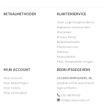
BETAALMETHODEN
KLANTENSERVICE
Over Legerdumphandel.nl
Algemene voorwaarden
Disclaimer
Privacy Policy
Betaalmethoden
Klantenservice
Sitemap
Retourbeleid
FAQ: Veelgestelde Vragen
MIJN ACCOUNT
BEDRIJFSGEGEVENS
Mijn account
LEGERDUMPHANDEL.NL
Mijn bestellingen
grootste online assortiment
Mijn tickets
legerartikelen
Mijn verlanglijst
020-6893410
info@armysurplus.nl