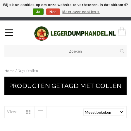
Wij slaan cookies op om onze website te verbeteren. Is dat akkoord?
Ja
Nee
Meer over cookies »
Welkom in onze webshop! Als u een product zoekt en deze niet kan
vinden in de webwinkel, neem vooral contact op!
Home
/
Tags
/
collen
PRODUCTEN GETAGD MET COLLEN
View: