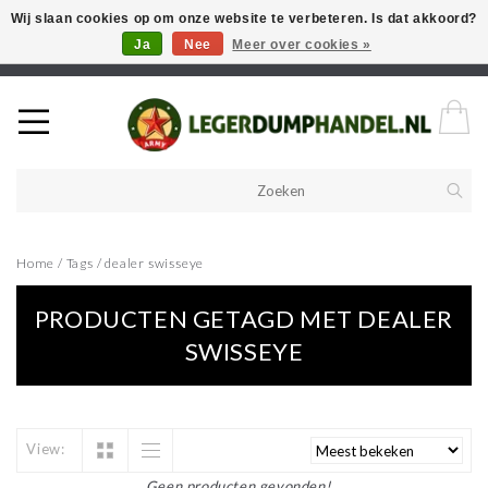
Wij slaan cookies op om onze website te verbeteren. Is dat akkoord?
Ja
Nee
Meer over cookies »
Welkom in onze webshop! Als u een product zoekt en deze niet kan
vinden in de webwinkel, neem vooral contact op!
Home
/
Tags
/
dealer swisseye
PRODUCTEN GETAGD MET DEALER
SWISSEYE
View:
Geen producten gevonden!...