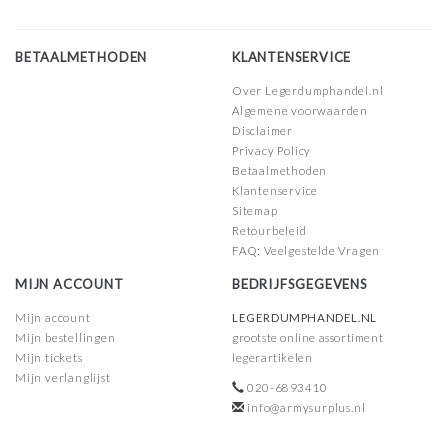
BETAALMETHODEN
KLANTENSERVICE
Over Legerdumphandel.nl
Algemene voorwaarden
Disclaimer
Privacy Policy
Betaalmethoden
Klantenservice
Sitemap
Retourbeleid
FAQ: Veelgestelde Vragen
MIJN ACCOUNT
BEDRIJFSGEGEVENS
Mijn account
LEGERDUMPHANDEL.NL
Mijn bestellingen
grootste online assortiment
Mijn tickets
legerartikelen
Mijn verlanglijst
020-6893410
info@armysurplus.nl