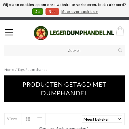
Wij slaan cookies op om onze website te verbeteren. Is dat akkoord?
Ja
Nee
Meer over cookies »
Welkom in onze webshop! Als u een product zoekt en deze niet kan
vinden in de webwinkel, neem vooral contact op!
Home
/
Tags
/
dumphandel
PRODUCTEN GETAGD MET
DUMPHANDEL
View:
Geen producten gevonden!...