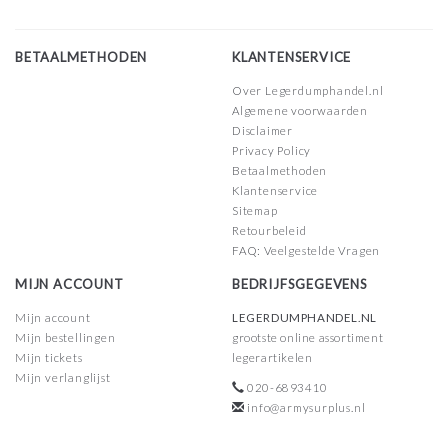
BETAALMETHODEN
KLANTENSERVICE
Over Legerdumphandel.nl
Algemene voorwaarden
Disclaimer
Privacy Policy
Betaalmethoden
Klantenservice
Sitemap
Retourbeleid
FAQ: Veelgestelde Vragen
MIJN ACCOUNT
BEDRIJFSGEGEVENS
Mijn account
LEGERDUMPHANDEL.NL
Mijn bestellingen
grootste online assortiment
Mijn tickets
legerartikelen
Mijn verlanglijst
020-6893410
info@armysurplus.nl