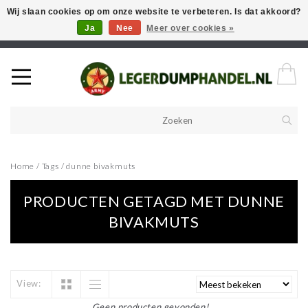
Wij slaan cookies op om onze website te verbeteren. Is dat akkoord?
Ja
Nee
Meer over cookies »
Welkom in onze webshop! Als u een product zoekt en deze niet kan
vinden in de webwinkel, neem vooral contact op!
Home
/
Tags
/
dunne bivakmuts
PRODUCTEN GETAGD MET DUNNE
BIVAKMUTS
View:
Geen producten gevonden!...