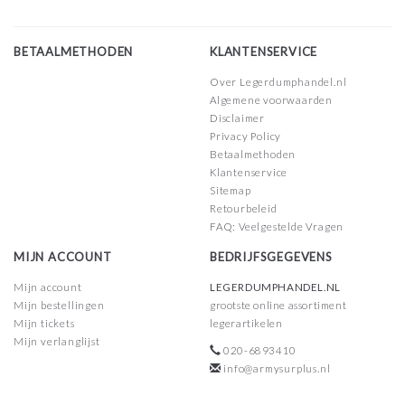
BETAALMETHODEN
KLANTENSERVICE
Over Legerdumphandel.nl
Algemene voorwaarden
Disclaimer
Privacy Policy
Betaalmethoden
Klantenservice
Sitemap
Retourbeleid
FAQ: Veelgestelde Vragen
MIJN ACCOUNT
BEDRIJFSGEGEVENS
Mijn account
LEGERDUMPHANDEL.NL
Mijn bestellingen
grootste online assortiment
Mijn tickets
legerartikelen
Mijn verlanglijst
020-6893410
info@armysurplus.nl