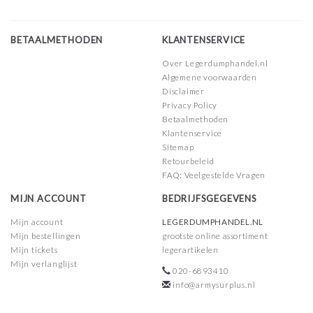
BETAALMETHODEN
KLANTENSERVICE
Over Legerdumphandel.nl
Algemene voorwaarden
Disclaimer
Privacy Policy
Betaalmethoden
Klantenservice
Sitemap
Retourbeleid
FAQ: Veelgestelde Vragen
MIJN ACCOUNT
BEDRIJFSGEGEVENS
Mijn account
LEGERDUMPHANDEL.NL
Mijn bestellingen
grootste online assortiment
Mijn tickets
legerartikelen
Mijn verlanglijst
020-6893410
info@armysurplus.nl