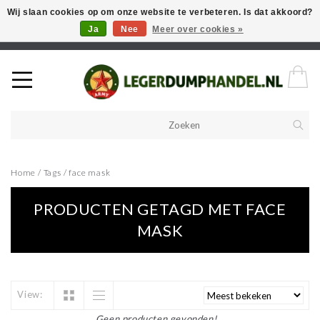
Wij slaan cookies op om onze website te verbeteren. Is dat akkoord?
Ja
Nee
Meer over cookies »
Welkom in onze webshop! Als u een product zoekt en deze niet kan
vinden in de webwinkel, neem vooral contact op!
Home
/
Tags
/
face mask
PRODUCTEN GETAGD MET FACE
MASK
View:
Geen producten gevonden!...