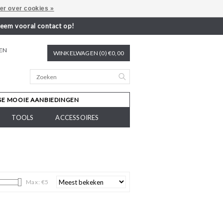
er over cookies »
neem vooral contact op!
REN
WINKELWAGEN (0) €0,00
SE MOOIE AANBIEDINGEN
TOOLS
ACCESSOIRES
Max: €
5