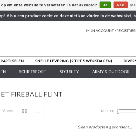
s op om onze website te verbeteren. Is dat akkoord?
Ja
Nee
Me
! Als u een product zoekt en deze niet kan vinden in de webwinkel, 
MIJN ACCOUNT / REGISTRE
ERARTIKELEN
SNELLE LEVERING (2 TOT 5 WERKDAGEN)
DIVER
NEN
SCHIETSPORT
SECURITY
ARMY & OUTDOOR
T FIREBALL FLINT
View:
Min: €
0
Geen producten gevonden!...