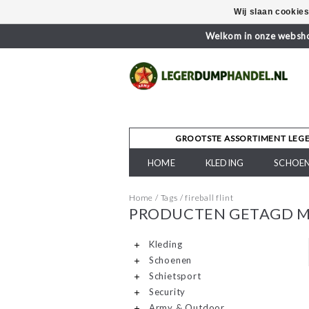
Wij slaan cookie
Welkom in onze webshop
GROOTSTE ASSORTIMENT LEG
HOME
KLEDING
SCHOE
Home
/
Tags
/
fireball flint
PRODUCTEN GETAGD ME
Kleding
Schoenen
Schietsport
Security
Army & Outdoor