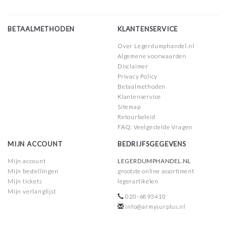
BETAALMETHODEN
KLANTENSERVICE
Over Legerdumphandel.nl
Algemene voorwaarden
Disclaimer
Privacy Policy
Betaalmethoden
Klantenservice
Sitemap
Retourbeleid
FAQ: Veelgestelde Vragen
MIJN ACCOUNT
BEDRIJFSGEGEVENS
Mijn account
LEGERDUMPHANDEL.NL
Mijn bestellingen
grootste online assortiment
Mijn tickets
legerartikelen
Mijn verlanglijst
020-6893410
info@armysurplus.nl