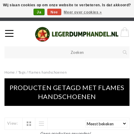
Wij slaan cookies op om onze website te verbeteren. Is dat akkoord?
Ja
Nee
Meer over cookies »
Welkom in onze webshop! Als u een product zoekt en deze niet kan
vinden in de webwinkel, neem vooral contact op!
Home
/
Tags
/
flames handschoenen
PRODUCTEN GETAGD MET FLAMES
HANDSCHOENEN
View:
Geen producten gevonden!...