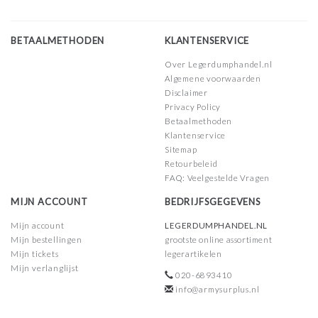
BETAALMETHODEN
KLANTENSERVICE
Over Legerdumphandel.nl
Algemene voorwaarden
Disclaimer
Privacy Policy
Betaalmethoden
Klantenservice
Sitemap
Retourbeleid
FAQ: Veelgestelde Vragen
MIJN ACCOUNT
BEDRIJFSGEGEVENS
Mijn account
LEGERDUMPHANDEL.NL
Mijn bestellingen
grootste online assortiment
Mijn tickets
legerartikelen
Mijn verlanglijst
020-6893410
info@armysurplus.nl