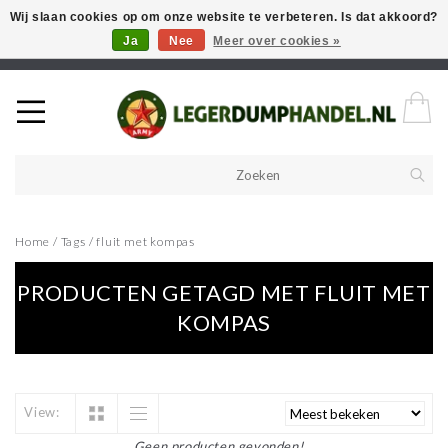
Wij slaan cookies op om onze website te verbeteren. Is dat akkoord?
Ja
Nee
Meer over cookies »
Welkom in onze webshop! Als u een product zoekt en deze niet kan
vinden in de webwinkel, neem vooral contact op!
Home
/
Tags
/
fluit met kompas
PRODUCTEN GETAGD MET FLUIT MET
KOMPAS
View:
Geen producten gevonden!...