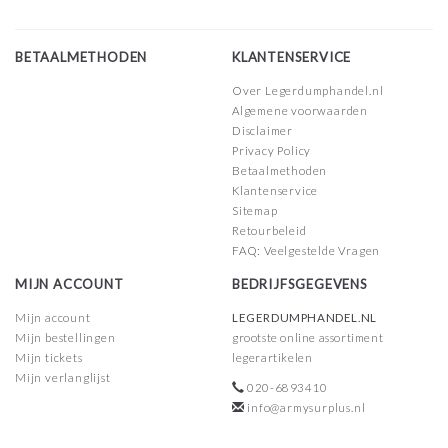
BETAALMETHODEN
KLANTENSERVICE
Over Legerdumphandel.nl
Algemene voorwaarden
Disclaimer
Privacy Policy
Betaalmethoden
Klantenservice
Sitemap
Retourbeleid
FAQ: Veelgestelde Vragen
MIJN ACCOUNT
BEDRIJFSGEGEVENS
Mijn account
LEGERDUMPHANDEL.NL
Mijn bestellingen
grootste online assortiment
Mijn tickets
legerartikelen
Mijn verlanglijst
020-6893410
info@armysurplus.nl