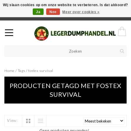
Wij slaan cookies op om onze website te verbeteren. Is dat akkoord?
Ja
Nee
Meer over cookies »
Welkom in onze webshop! Als u een product zoekt en deze niet kan
vinden in de webwinkel, neem vooral contact op!
Home
/
Tags
/
fostex survival
PRODUCTEN GETAGD MET FOSTEX
SURVIVAL
View:
Geen producten gevonden!...