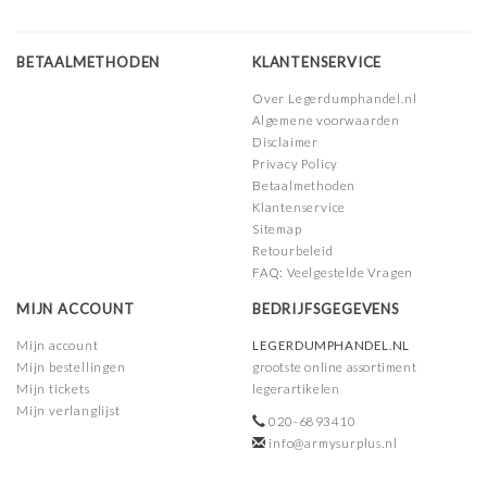
BETAALMETHODEN
KLANTENSERVICE
Over Legerdumphandel.nl
Algemene voorwaarden
Disclaimer
Privacy Policy
Betaalmethoden
Klantenservice
Sitemap
Retourbeleid
FAQ: Veelgestelde Vragen
MIJN ACCOUNT
BEDRIJFSGEGEVENS
Mijn account
LEGERDUMPHANDEL.NL
Mijn bestellingen
grootste online assortiment
Mijn tickets
legerartikelen
Mijn verlanglijst
020-6893410
info@armysurplus.nl