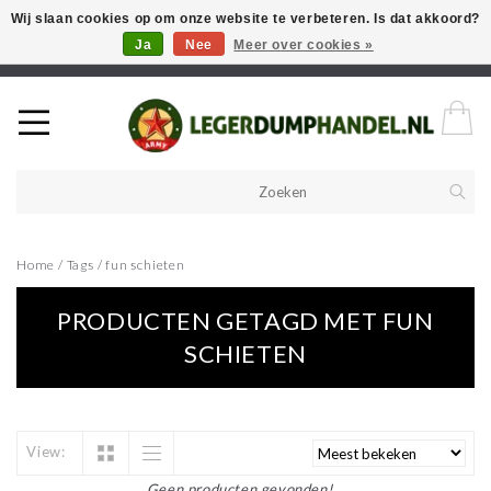
Wij slaan cookies op om onze website te verbeteren. Is dat akkoord?
Ja
Nee
Meer over cookies »
Welkom in onze webshop! Als u een product zoekt en deze niet kan
vinden in de webwinkel, neem vooral contact op!
Home
/
Tags
/
fun schieten
PRODUCTEN GETAGD MET FUN
SCHIETEN
View:
Geen producten gevonden!...