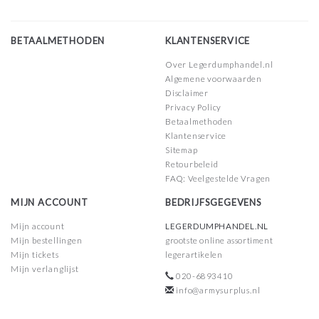
BETAALMETHODEN
KLANTENSERVICE
Over Legerdumphandel.nl
Algemene voorwaarden
Disclaimer
Privacy Policy
Betaalmethoden
Klantenservice
Sitemap
Retourbeleid
FAQ: Veelgestelde Vragen
MIJN ACCOUNT
BEDRIJFSGEGEVENS
Mijn account
LEGERDUMPHANDEL.NL
Mijn bestellingen
grootste online assortiment
Mijn tickets
legerartikelen
Mijn verlanglijst
020-6893410
info@armysurplus.nl