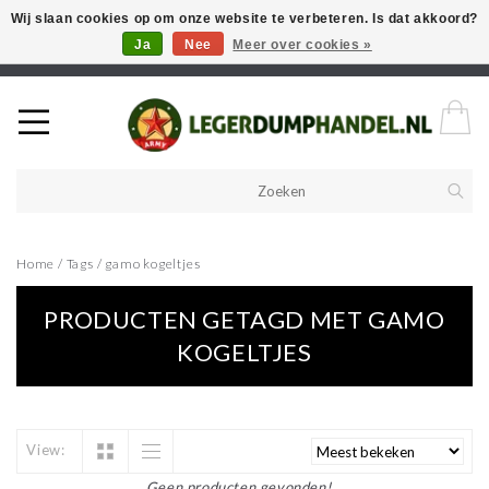
Wij slaan cookies op om onze website te verbeteren. Is dat akkoord?
Ja
Nee
Meer over cookies »
Welkom in onze webshop! Als u een product zoekt en deze niet kan
vinden in de webwinkel, neem vooral contact op!
Home
/
Tags
/
gamo kogeltjes
PRODUCTEN GETAGD MET GAMO
KOGELTJES
View:
Geen producten gevonden!...