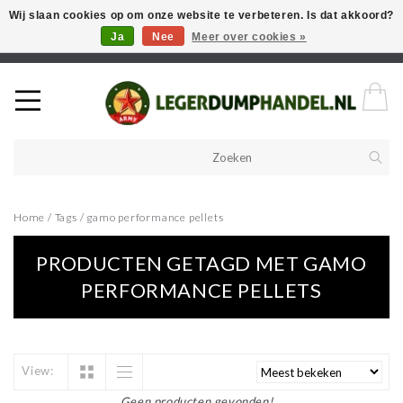
Wij slaan cookies op om onze website te verbeteren. Is dat akkoord?
Ja
Nee
Meer over cookies »
Welkom in onze webshop! Als u een product zoekt en deze niet kan
vinden in de webwinkel, neem vooral contact op!
Home
/
Tags
/
gamo performance pellets
PRODUCTEN GETAGD MET GAMO
PERFORMANCE PELLETS
View:
Geen producten gevonden!...