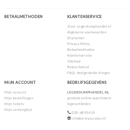
BETAALMETHODEN
KLANTENSERVICE
Over Legerdumphandel.nl
Algemene voorwaarden
Disclaimer
Privacy Policy
Betaalmethoden
Klantenservice
Sitemap
Retourbeleid
FAQ: Veelgestelde Vragen
MIJN ACCOUNT
BEDRIJFSGEGEVENS
Mijn account
LEGERDUMPHANDEL.NL
Mijn bestellingen
grootste online assortiment
Mijn tickets
legerartikelen
Mijn verlanglijst
020-6893410
info@armysurplus.nl