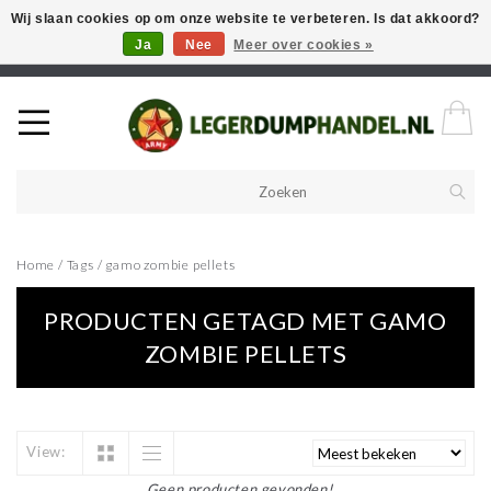
Wij slaan cookies op om onze website te verbeteren. Is dat akkoord?
Ja
Nee
Meer over cookies »
Welkom in onze webshop! Als u een product zoekt en deze niet kan
vinden in de webwinkel, neem vooral contact op!
Home
/
Tags
/
gamo zombie pellets
PRODUCTEN GETAGD MET GAMO
ZOMBIE PELLETS
View:
Geen producten gevonden!...