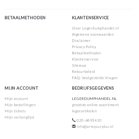
BETAALMETHODEN
KLANTENSERVICE
Over Legerdumphandel.nl
Algemene voorwaarden
Disclaimer
Privacy Policy
Betaalmethoden
Klantenservice
Sitemap
Retourbeleid
FAQ: Veelgestelde Vragen
MIJN ACCOUNT
BEDRIJFSGEGEVENS
Mijn account
LEGERDUMPHANDEL.NL
Mijn bestellingen
grootste online assortiment
Mijn tickets
legerartikelen
Mijn verlanglijst
020-6893410
info@armysurplus.nl