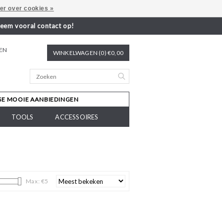
er over cookies »
neem vooral contact op!
REN
WINKELWAGEN (0) €0,00
SE MOOIE AANBIEDINGEN
TOOLS
ACCESSOIRES
Max: €
5