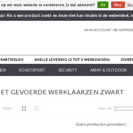
s op om onze website te verbeteren. Is dat akkoord?
Ja
Nee
Me
! Als u een product zoekt en deze niet kan vinden in de webwinkel, 
MIJN ACCOUNT / REGISTRE
ERARTIKELEN
SNELLE LEVERING (2 TOT 5 WERKDAGEN)
DIVER
NEN
SCHIETSPORT
SECURITY
ARMY & OUTDOOR
ET GEVOERDE WERKLAARZEN ZWART
View:
Min: €
0
Geen producten gevonden!...