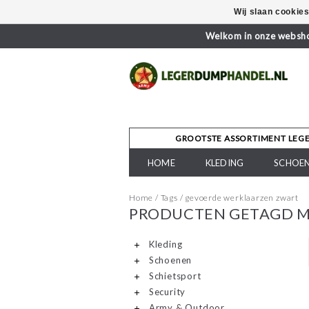
Wij slaan cookie
Welkom in onze webshop
GROOTSTE ASSORTIMENT LEG
HOME
KLEDING
SCHOE
Home
/
Tags
/
gevoerde werklaarzen zwart
PRODUCTEN GETAGD M
Kleding
Schoenen
Schietsport
Security
Army & Outdoor