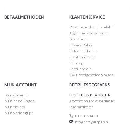
BETAALMETHODEN
KLANTENSERVICE
Over Legerdumphandel.nl
Algemene voorwaarden
Disclaimer
Privacy Policy
Betaalmethoden
Klantenservice
Sitemap
Retourbeleid
FAQ: Veelgestelde Vragen
MIJN ACCOUNT
BEDRIJFSGEGEVENS
Mijn account
LEGERDUMPHANDEL.NL
Mijn bestellingen
grootste online assortiment
Mijn tickets
legerartikelen
Mijn verlanglijst
020-6893410
info@armysurplus.nl