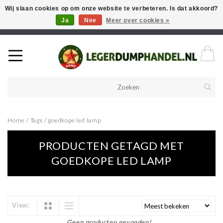
Wij slaan cookies op om onze website te verbeteren. Is dat akkoord?
Ja
Nee
Meer over cookies »
Welkom in onze webshop! Als u een product zoekt en deze niet kan
vinden in de webwinkel, neem vooral contact op!
Home
/
Tags
/
goedkope led lamp
PRODUCTEN GETAGD MET
GOEDKOPE LED LAMP
View:
Geen producten gevonden!...