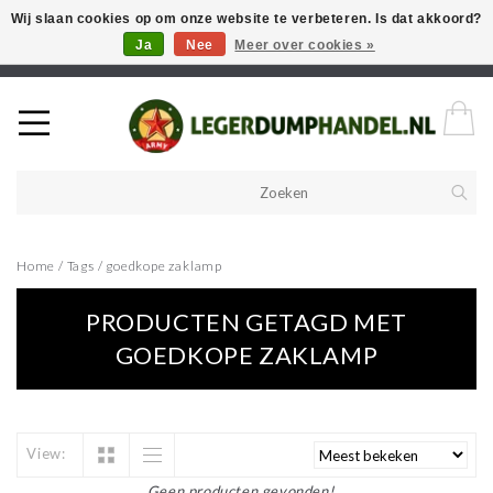
Wij slaan cookies op om onze website te verbeteren. Is dat akkoord?
Ja
Nee
Meer over cookies »
Welkom in onze webshop! Als u een product zoekt en deze niet kan
vinden in de webwinkel, neem vooral contact op!
Home
/
Tags
/
goedkope zaklamp
PRODUCTEN GETAGD MET
GOEDKOPE ZAKLAMP
View:
Geen producten gevonden!...