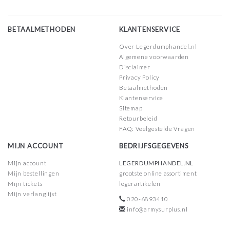
BETAALMETHODEN
KLANTENSERVICE
Over Legerdumphandel.nl
Algemene voorwaarden
Disclaimer
Privacy Policy
Betaalmethoden
Klantenservice
Sitemap
Retourbeleid
FAQ: Veelgestelde Vragen
MIJN ACCOUNT
BEDRIJFSGEGEVENS
Mijn account
LEGERDUMPHANDEL.NL
Mijn bestellingen
grootste online assortiment
Mijn tickets
legerartikelen
Mijn verlanglijst
020-6893410
info@armysurplus.nl