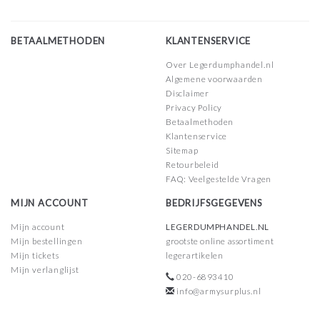
BETAALMETHODEN
KLANTENSERVICE
Over Legerdumphandel.nl
Algemene voorwaarden
Disclaimer
Privacy Policy
Betaalmethoden
Klantenservice
Sitemap
Retourbeleid
FAQ: Veelgestelde Vragen
MIJN ACCOUNT
BEDRIJFSGEGEVENS
Mijn account
LEGERDUMPHANDEL.NL
Mijn bestellingen
grootste online assortiment
Mijn tickets
legerartikelen
Mijn verlanglijst
020-6893410
info@armysurplus.nl