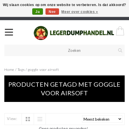
Wij slaan cookies op om onze website te verbeteren. Is dat akkoord?
Ja
Nee
Meer over cookies »
Welkom in onze webshop! Als u een product zoekt en deze niet kan
vinden in de webwinkel, neem vooral contact op!
Home
/
Tags
/
goggle voor airsoft
PRODUCTEN GETAGD MET GOGGLE
VOOR AIRSOFT
View:
Geen producten gevonden!...