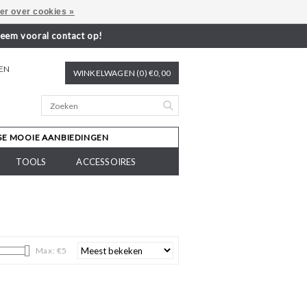
er over cookies »
neem vooral contact op!
REN
WINKELWAGEN (0) €0,00
SE MOOIE AANBIEDINGEN
TOOLS
ACCESSOIRES
Max: €
5