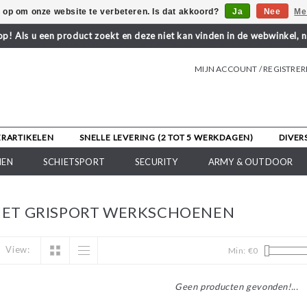
s op om onze website te verbeteren. Is dat akkoord?
Ja
Nee
Me
! Als u een product zoekt en deze niet kan vinden in de webwinkel, 
MIJN ACCOUNT / REGISTRE
ERARTIKELEN
SNELLE LEVERING (2 TOT 5 WERKDAGEN)
DIVER
NEN
SCHIETSPORT
SECURITY
ARMY & OUTDOOR
ET GRISPORT WERKSCHOENEN
View:
Min: €
0
Geen producten gevonden!...