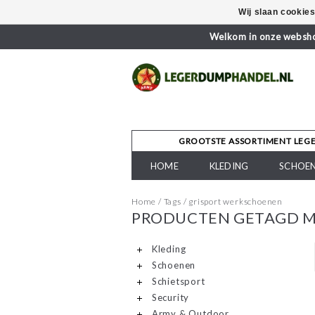
Wij slaan cookie
Welkom in onze webshop
GROOTSTE ASSORTIMENT LEG
HOME
KLEDING
SCHOE
Home
/
Tags
/
grisport werkschoenen
PRODUCTEN GETAGD M
Kleding
Schoenen
Schietsport
Security
Army & Outdoor