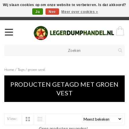
Wij slaan cookies op om onze website te verbeteren. Is dat akkoord?
Ja
Nee
Meer over cookies »
Welkom in onze webshop! Als u een product zoekt en deze niet kan
vinden in de webwinkel, neem vooral contact op!
Home
/
Tags
/
groen vest
PRODUCTEN GETAGD MET GROEN
VEST
View:
Geen producten gevonden!...