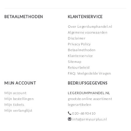
BETAALMETHODEN
KLANTENSERVICE
Over Legerdumphandel.nl
Algemene voorwaarden
Disclaimer
Privacy Policy
Betaalmethoden
Klantenservice
Sitemap
Retourbeleid
FAQ: Veelgestelde Vragen
MIJN ACCOUNT
BEDRIJFSGEGEVENS
Mijn account
LEGERDUMPHANDEL.NL
Mijn bestellingen
grootste online assortiment
Mijn tickets
legerartikelen
Mijn verlanglijst
020-6893410
info@armysurplus.nl