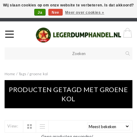
Wij slaan cookies op om onze website te verbeteren. Is dat akkoord?
Ja
Nee
Meer over cookies »
Welkom in onze webshop! Als u een product zoekt en deze niet kan
vinden in de webwinkel, neem vooral contact op!
Home
/
Tags
/
groene kol
PRODUCTEN GETAGD MET GROENE
KOL
View:
Geen producten gevonden!...