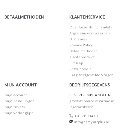
BETAALMETHODEN
KLANTENSERVICE
Over Legerdumphandel.nl
Algemene voorwaarden
Disclaimer
Privacy Policy
Betaalmethoden
Klantenservice
Sitemap
Retourbeleid
FAQ: Veelgestelde Vragen
MIJN ACCOUNT
BEDRIJFSGEGEVENS
Mijn account
LEGERDUMPHANDEL.NL
Mijn bestellingen
grootste online assortiment
Mijn tickets
legerartikelen
Mijn verlanglijst
020-6893410
info@armysurplus.nl