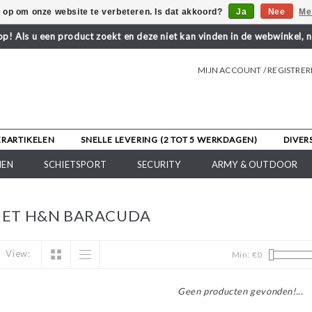
s op om onze website te verbeteren. Is dat akkoord?
Ja
Nee
Me
! Als u een product zoekt en deze niet kan vinden in de webwinkel, 
MIJN ACCOUNT / REGISTRE
ERARTIKELEN
SNELLE LEVERING (2 TOT 5 WERKDAGEN)
DIVER
NEN
SCHIETSPORT
SECURITY
ARMY & OUTDOOR
ET H&N BARACUDA
View:
Min: €
0
Geen producten gevonden!...