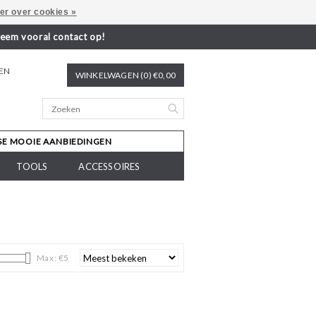
er over cookies »
neem vooral contact op!
REN
WINKELWAGEN (0) €0,00
SE MOOIE AANBIEDINGEN
TOOLS
ACCESSOIRES
Max: €
5