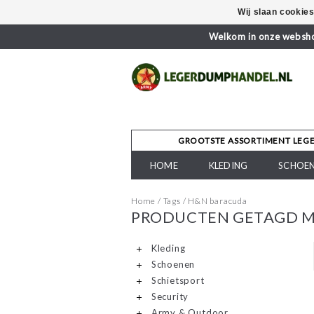
Wij slaan cookie
Welkom in onze webshop
GROOTSTE ASSORTIMENT LEG
HOME
KLEDING
SCHOE
Home
/
Tags
/
H&N baracuda
PRODUCTEN GETAGD M
Kleding
Schoenen
Schietsport
Security
Army & Outdoor