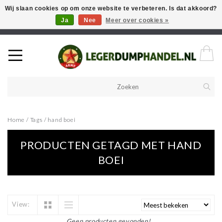
Wij slaan cookies op om onze website te verbeteren. Is dat akkoord?
Ja
Nee
Meer over cookies »
Welkom in onze webshop! Als u een product zoekt en deze niet kan
vinden in de webwinkel, neem vooral contact op!
Home
/
Tags
/
hand boei
PRODUCTEN GETAGD MET HAND
BOEI
View:
Geen producten gevonden!...