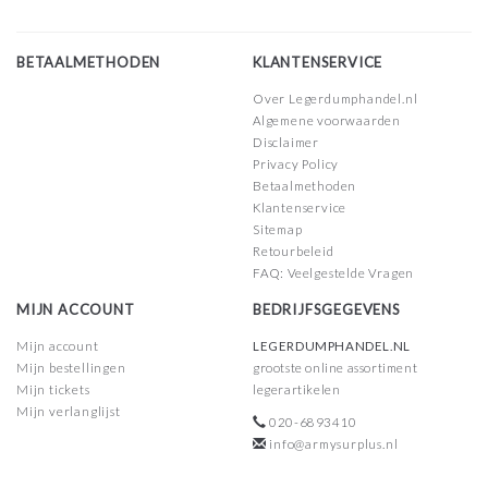
BETAALMETHODEN
KLANTENSERVICE
Over Legerdumphandel.nl
Algemene voorwaarden
Disclaimer
Privacy Policy
Betaalmethoden
Klantenservice
Sitemap
Retourbeleid
FAQ: Veelgestelde Vragen
MIJN ACCOUNT
BEDRIJFSGEGEVENS
Mijn account
LEGERDUMPHANDEL.NL
Mijn bestellingen
grootste online assortiment
Mijn tickets
legerartikelen
Mijn verlanglijst
020-6893410
info@armysurplus.nl