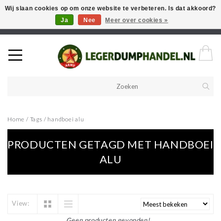
Wij slaan cookies op om onze website te verbeteren. Is dat akkoord?
Ja
Nee
Meer over cookies »
Welkom in onze webshop! Als u een product zoekt en deze niet kan
vinden in de webwinkel, neem vooral contact op!
Home
/
Tags
/
handboei alu
PRODUCTEN GETAGD MET HANDBOEI
ALU
View:
Geen producten gevonden!...