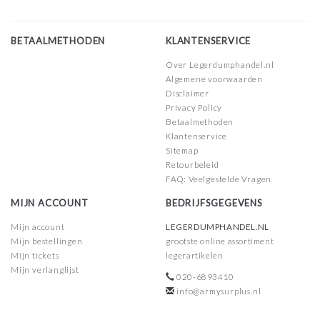
BETAALMETHODEN
KLANTENSERVICE
Over Legerdumphandel.nl
Algemene voorwaarden
Disclaimer
Privacy Policy
Betaalmethoden
Klantenservice
Sitemap
Retourbeleid
FAQ: Veelgestelde Vragen
MIJN ACCOUNT
BEDRIJFSGEGEVENS
Mijn account
LEGERDUMPHANDEL.NL
Mijn bestellingen
grootste online assortiment
Mijn tickets
legerartikelen
Mijn verlanglijst
020-6893410
info@armysurplus.nl