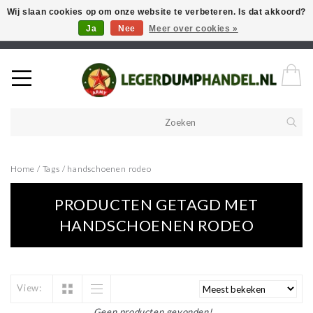
Wij slaan cookies op om onze website te verbeteren. Is dat akkoord?
Ja
Nee
Meer over cookies »
Welkom in onze webshop! Als u een product zoekt en deze niet kan
vinden in de webwinkel, neem vooral contact op!
Home
/
Tags
/
handschoenen rodeo
PRODUCTEN GETAGD MET
HANDSCHOENEN RODEO
View:
Geen producten gevonden!...