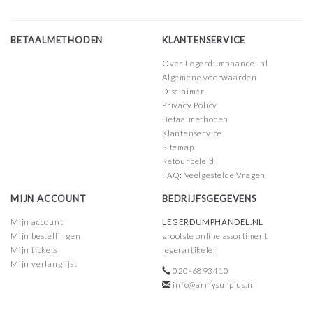
BETAALMETHODEN
KLANTENSERVICE
Over Legerdumphandel.nl
Algemene voorwaarden
Disclaimer
Privacy Policy
Betaalmethoden
Klantenservice
Sitemap
Retourbeleid
FAQ: Veelgestelde Vragen
MIJN ACCOUNT
BEDRIJFSGEGEVENS
Mijn account
LEGERDUMPHANDEL.NL
Mijn bestellingen
grootste online assortiment
Mijn tickets
legerartikelen
Mijn verlanglijst
020-6893410
info@armysurplus.nl