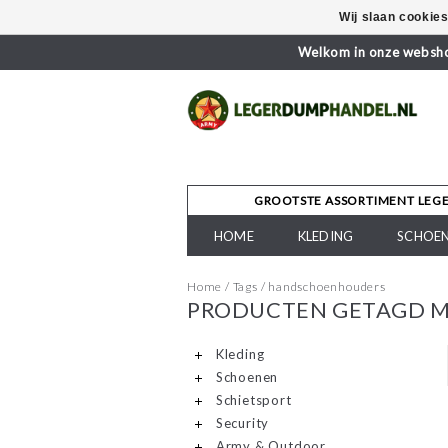
Wij slaan cookie
Welkom in onze webshop
GROOTSTE ASSORTIMENT LEG
HOME
KLEDING
SCHOE
Home
/
Tags
/
handschoenhouders
PRODUCTEN GETAGD 
Kleding
Schoenen
Schietsport
Security
Army & Outdoor