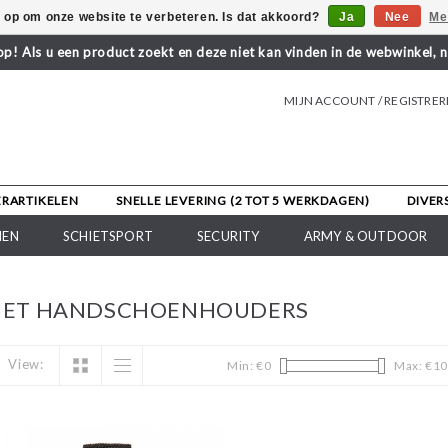
s op om onze website te verbeteren. Is dat akkoord?
Ja
Nee
Me
! Als u een product zoekt en deze niet kan vinden in de webwinkel, 
MIJN ACCOUNT / REGISTRE
ERARTIKELEN
SNELLE LEVERING (2 TOT 5 WERKDAGEN)
DIVER
NEN
SCHIETSPORT
SECURITY
ARMY & OUTDOOR
MET HANDSCHOENHOUDERS
View:
Min: €
0
Max: €
10