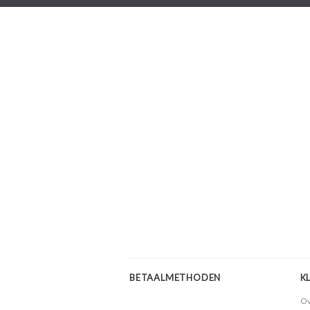
BETAALMETHODEN
K
Ov