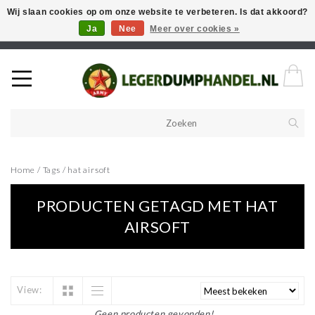
Wij slaan cookies op om onze website te verbeteren. Is dat akkoord?
Ja
Nee
Meer over cookies »
Welkom in onze webshop! Als u een product zoekt en deze niet kan
vinden in de webwinkel, neem vooral contact op!
Home
/
Tags
/
hat airsoft
PRODUCTEN GETAGD MET HAT
AIRSOFT
View:
Geen producten gevonden!...