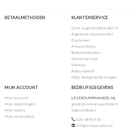
BETAALMETHODEN
KLANTENSERVICE
Over Legerdumphandel.nl
Algemene voorwaarden
Disclaimer
Privacy Policy
Betaalmethoden
Klantenservice
Sitemap
Retourbeleid
FAQ: Veelgestelde Vragen
MIJN ACCOUNT
BEDRIJFSGEGEVENS
Mijn account
LEGERDUMPHANDEL.NL
Mijn bestellingen
grootste online assortiment
Mijn tickets
legerartikelen
Mijn verlanglijst
020-6893410
info@armysurplus.nl