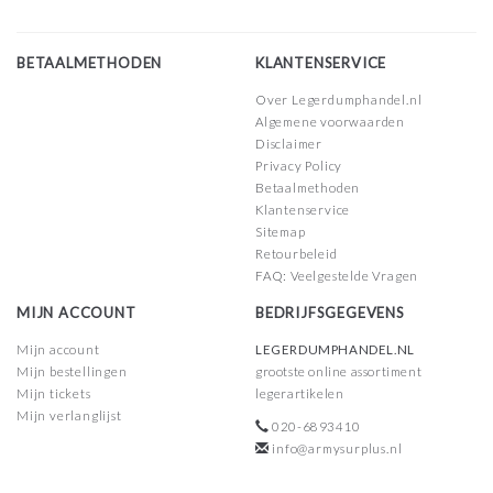
BETAALMETHODEN
KLANTENSERVICE
Over Legerdumphandel.nl
Algemene voorwaarden
Disclaimer
Privacy Policy
Betaalmethoden
Klantenservice
Sitemap
Retourbeleid
FAQ: Veelgestelde Vragen
MIJN ACCOUNT
BEDRIJFSGEGEVENS
Mijn account
LEGERDUMPHANDEL.NL
Mijn bestellingen
grootste online assortiment
Mijn tickets
legerartikelen
Mijn verlanglijst
020-6893410
info@armysurplus.nl