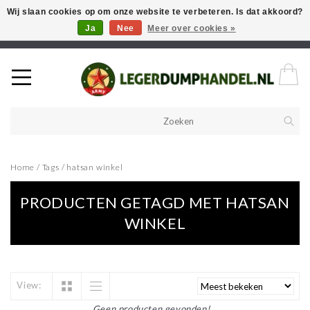
Wij slaan cookies op om onze website te verbeteren. Is dat akkoord?
Ja
Nee
Meer over cookies »
Welkom in onze webshop! Als u een product zoekt en deze niet kan
vinden in de webwinkel, neem vooral contact op!
Home
/
Tags
/
hatsan winkel
PRODUCTEN GETAGD MET HATSAN
WINKEL
View:
Geen producten gevonden!...