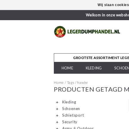
Wij slaan cookie
Welkom in onze webshop
GROOTSTE ASSORTIMENT LEG
HOME
KLEDING
SCHOE
Home
/
Tags
/
hawke
PRODUCTEN GETAGD 
Kleding
Schoenen
Schietsport
Security
Army & Outdoor