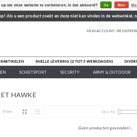
s op om onze website te verbeteren. Is dat akkoord?
Ja
Nee
Me
! Als u een product zoekt en deze niet kan vinden in de webwinkel, 
MIJN ACCOUNT / REGISTRE
ERARTIKELEN
SNELLE LEVERING (2 TOT 5 WERKDAGEN)
DIVER
NEN
SCHIETSPORT
SECURITY
ARMY & OUTDOOR
MET HAWKE
View:
Min: €
0
Geen producten gevonden!...