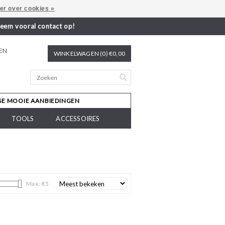
er over cookies »
neem vooral contact op!
REN
WINKELWAGEN (0) €0,00
SE MOOIE AANBIEDINGEN
TOOLS
ACCESSOIRES
Max: €
5