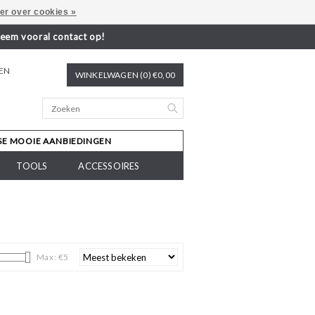
er over cookies »
neem vooral contact op!
REN
WINKELWAGEN (0) €0,00
SE MOOIE AANBIEDINGEN
TOOLS
ACCESSOIRES
Max: €
5