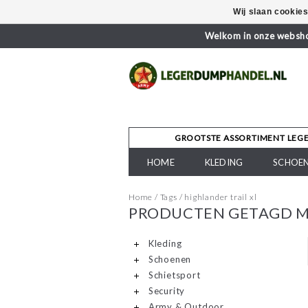
Wij slaan cookie
Welkom in onze webshop
GROOTSTE ASSORTIMENT LEG
HOME
KLEDING
SCHOE
Home
/
Tags
/
highlander trail xl
PRODUCTEN GETAGD ME
Kleding
Schoenen
Schietsport
Security
Army & Outdoor