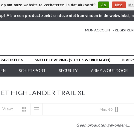
s op om onze website te verbeteren. Is dat akkoord?
Ja
Nee
Me
! Als u een product zoekt en deze niet kan vinden in de webwinkel, 
MIJN ACCOUNT / REGISTRE
ERARTIKELEN
SNELLE LEVERING (2 TOT 5 WERKDAGEN)
DIVER
NEN
SCHIETSPORT
SECURITY
ARMY & OUTDOOR
T HIGHLANDER TRAIL XL
View:
Min: €
0
Geen producten gevonden!...