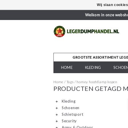
Wij slaan cookie
Welkom in onze webshop
GROOTSTE ASSORTIMENT LEG
HOME
KLEDING
SCHOE
Home
/
Tags
/
homey hoofdlamp kopen
PRODUCTEN GETAGD 
Kleding
Schoenen
Schietsport
Security
Army & Outdoor