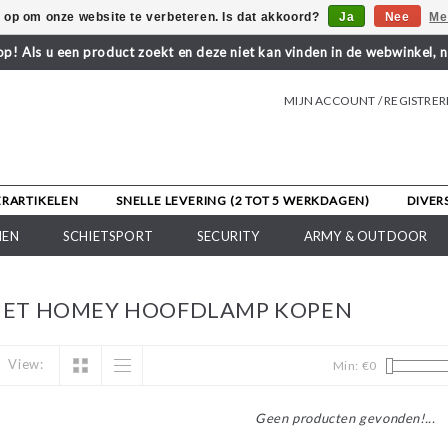
s op om onze website te verbeteren. Is dat akkoord?
Ja
Nee
Me
! Als u een product zoekt en deze niet kan vinden in de webwinkel, 
MIJN ACCOUNT / REGISTRE
ERARTIKELEN
SNELLE LEVERING (2 TOT 5 WERKDAGEN)
DIVER
NEN
SCHIETSPORT
SECURITY
ARMY & OUTDOOR
MET HOMEY HOOFDLAMP KOPEN
View:
Min: €
0
Geen producten gevonden!...