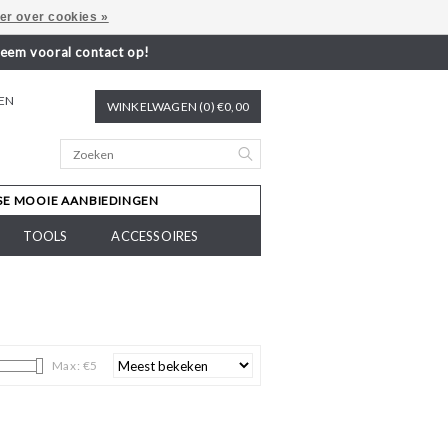
er over cookies »
neem vooral contact op!
REN
WINKELWAGEN (0) €0,00
SE MOOIE AANBIEDINGEN
TOOLS
ACCESSOIRES
Max: €
5