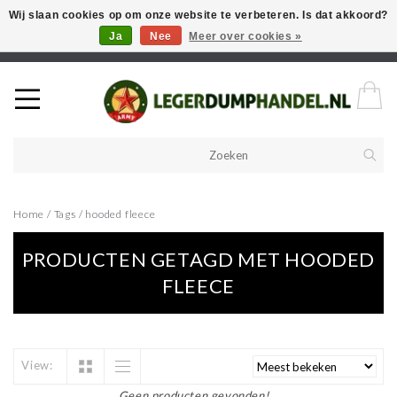
Wij slaan cookies op om onze website te verbeteren. Is dat akkoord?
Ja
Nee
Meer over cookies »
Welkom in onze webshop! Als u een product zoekt en deze niet kan
vinden in de webwinkel, neem vooral contact op!
Home
/
Tags
/
hooded fleece
PRODUCTEN GETAGD MET HOODED
FLEECE
View:
Geen producten gevonden!...