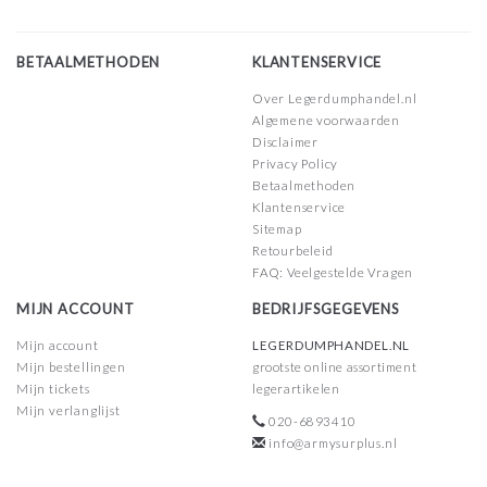
BETAALMETHODEN
KLANTENSERVICE
Over Legerdumphandel.nl
Algemene voorwaarden
Disclaimer
Privacy Policy
Betaalmethoden
Klantenservice
Sitemap
Retourbeleid
FAQ: Veelgestelde Vragen
MIJN ACCOUNT
BEDRIJFSGEGEVENS
Mijn account
LEGERDUMPHANDEL.NL
Mijn bestellingen
grootste online assortiment
Mijn tickets
legerartikelen
Mijn verlanglijst
020-6893410
info@armysurplus.nl