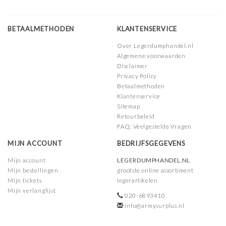
BETAALMETHODEN
KLANTENSERVICE
Over Legerdumphandel.nl
Algemene voorwaarden
Disclaimer
Privacy Policy
Betaalmethoden
Klantenservice
Sitemap
Retourbeleid
FAQ: Veelgestelde Vragen
MIJN ACCOUNT
BEDRIJFSGEGEVENS
Mijn account
LEGERDUMPHANDEL.NL
Mijn bestellingen
grootste online assortiment
Mijn tickets
legerartikelen
Mijn verlanglijst
020-6893410
info@armysurplus.nl