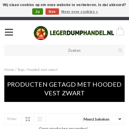
Wij slaan cookies op om onze website te verbeteren. Is dat akkoord?
Ja
Nee
Meer over cookies »
Welkom in onze webshop! Als u een product zoekt en deze niet kan
vinden in de webwinkel, neem vooral contact op!
Home
/
Tags
/
hooded vest zwart
PRODUCTEN GETAGD MET HOODED
VEST ZWART
View:
Geen producten gevonden!...