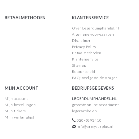
BETAALMETHODEN
KLANTENSERVICE
Over Legerdumphandel.nl
Algemene voorwaarden
Disclaimer
Privacy Policy
Betaalmethoden
Klantenservice
Sitemap
Retourbeleid
FAQ: Veelgestelde Vragen
MIJN ACCOUNT
BEDRIJFSGEGEVENS
Mijn account
LEGERDUMPHANDEL.NL
Mijn bestellingen
grootste online assortiment
Mijn tickets
legerartikelen
Mijn verlanglijst
020-6893410
info@armysurplus.nl