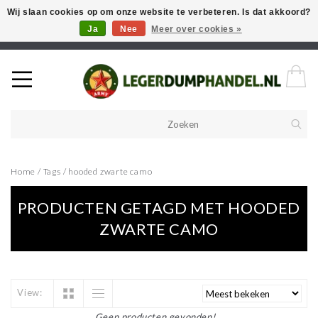
Wij slaan cookies op om onze website te verbeteren. Is dat akkoord?
Ja
Nee
Meer over cookies »
Welkom in onze webshop! Als u een product zoekt en deze niet kan
vinden in de webwinkel, neem vooral contact op!
Home
/
Tags
/
hooded zwarte camo
PRODUCTEN GETAGD MET HOODED
ZWARTE CAMO
View:
Geen producten gevonden!...