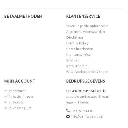
BETAALMETHODEN
KLANTENSERVICE
Over Legerdumphandel.nl
Algemene voorwaarden
Disclaimer
Privacy Policy
Betaalmethoden
Klantenservice
Sitemap
Retourbeleid
FAQ: Veelgestelde Vragen
MIJN ACCOUNT
BEDRIJFSGEGEVENS
Mijn account
LEGERDUMPHANDEL.NL
Mijn bestellingen
grootste online assortiment
Mijn tickets
legerartikelen
Mijn verlanglijst
020-6893410
info@armysurplus.nl