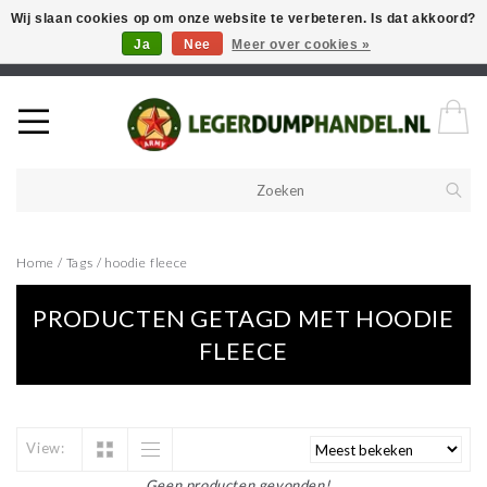
Wij slaan cookies op om onze website te verbeteren. Is dat akkoord?
Ja
Nee
Meer over cookies »
Welkom in onze webshop! Als u een product zoekt en deze niet kan
vinden in de webwinkel, neem vooral contact op!
Home
/
Tags
/
hoodie fleece
PRODUCTEN GETAGD MET HOODIE
FLEECE
View:
Geen producten gevonden!...