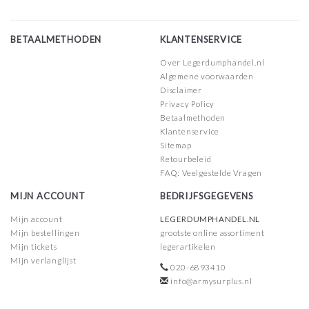
BETAALMETHODEN
KLANTENSERVICE
Over Legerdumphandel.nl
Algemene voorwaarden
Disclaimer
Privacy Policy
Betaalmethoden
Klantenservice
Sitemap
Retourbeleid
FAQ: Veelgestelde Vragen
MIJN ACCOUNT
BEDRIJFSGEGEVENS
Mijn account
LEGERDUMPHANDEL.NL
Mijn bestellingen
grootste online assortiment
Mijn tickets
legerartikelen
Mijn verlanglijst
020-6893410
info@armysurplus.nl