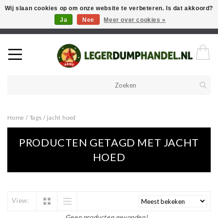
Wij slaan cookies op om onze website te verbeteren. Is dat akkoord?
Ja
Nee
Meer over cookies »
Welkom in onze webshop! Als u een product zoekt en deze niet kan
vinden in de webwinkel, neem vooral contact op!
Home
/
Tags
/
jacht hoed
PRODUCTEN GETAGD MET JACHT
HOED
View:
Geen producten gevonden!...