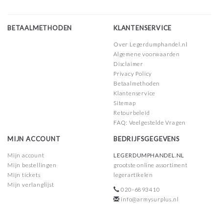
BETAALMETHODEN
KLANTENSERVICE
Over Legerdumphandel.nl
Algemene voorwaarden
Disclaimer
Privacy Policy
Betaalmethoden
Klantenservice
Sitemap
Retourbeleid
FAQ: Veelgestelde Vragen
MIJN ACCOUNT
BEDRIJFSGEGEVENS
Mijn account
LEGERDUMPHANDEL.NL
Mijn bestellingen
grootste online assortiment
Mijn tickets
legerartikelen
Mijn verlanglijst
020-6893410
info@armysurplus.nl