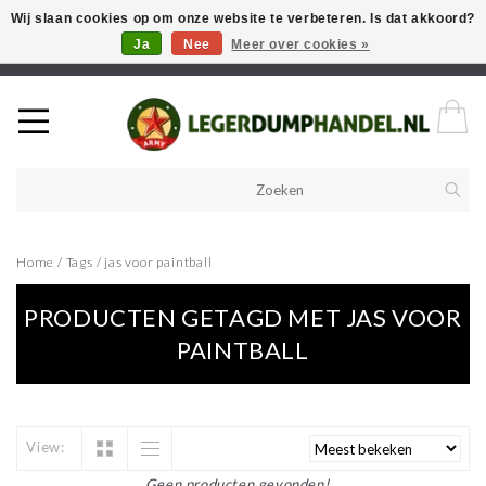
Wij slaan cookies op om onze website te verbeteren. Is dat akkoord?
Ja
Nee
Meer over cookies »
Welkom in onze webshop! Als u een product zoekt en deze niet kan
vinden in de webwinkel, neem vooral contact op!
Home
/
Tags
/
jas voor paintball
PRODUCTEN GETAGD MET JAS VOOR
PAINTBALL
View:
Geen producten gevonden!...