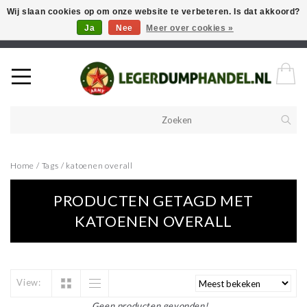
Wij slaan cookies op om onze website te verbeteren. Is dat akkoord?
Ja
Nee
Meer over cookies »
Welkom in onze webshop! Als u een product zoekt en deze niet kan
vinden in de webwinkel, neem vooral contact op!
Home
/
Tags
/
katoenen overall
PRODUCTEN GETAGD MET
KATOENEN OVERALL
View:
Geen producten gevonden!...