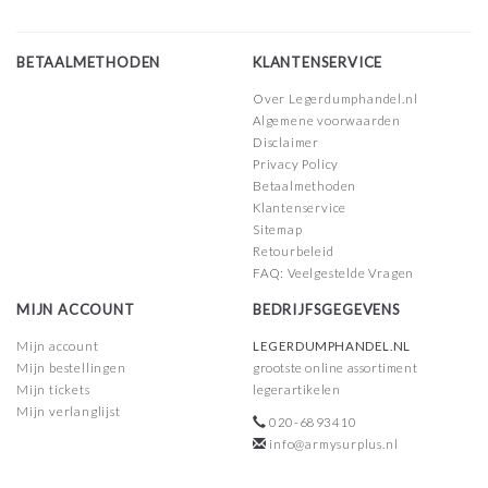
BETAALMETHODEN
KLANTENSERVICE
Over Legerdumphandel.nl
Algemene voorwaarden
Disclaimer
Privacy Policy
Betaalmethoden
Klantenservice
Sitemap
Retourbeleid
FAQ: Veelgestelde Vragen
MIJN ACCOUNT
BEDRIJFSGEGEVENS
Mijn account
LEGERDUMPHANDEL.NL
Mijn bestellingen
grootste online assortiment
Mijn tickets
legerartikelen
Mijn verlanglijst
020-6893410
info@armysurplus.nl