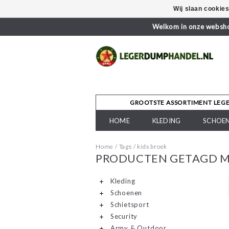
Wij slaan cookie
Welkom in onze webshop
GROOTSTE ASSORTIMENT LEG
HOME
KLEDING
SCHOE
Home
/
Tags
/
kids broek
PRODUCTEN GETAGD M
Kleding
Schoenen
Schietsport
Security
Army & Outdoor