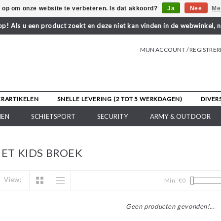
s op om onze website te verbeteren. Is dat akkoord?
Ja
Nee
Me
! Als u een product zoekt en deze niet kan vinden in de webwinkel, 
MIJN ACCOUNT / REGISTRE
ERARTIKELEN
SNELLE LEVERING (2 TOT 5 WERKDAGEN)
DIVER
NEN
SCHIETSPORT
SECURITY
ARMY & OUTDOOR
ET KIDS BROEK
View:
Min: €
0
Geen producten gevonden!...