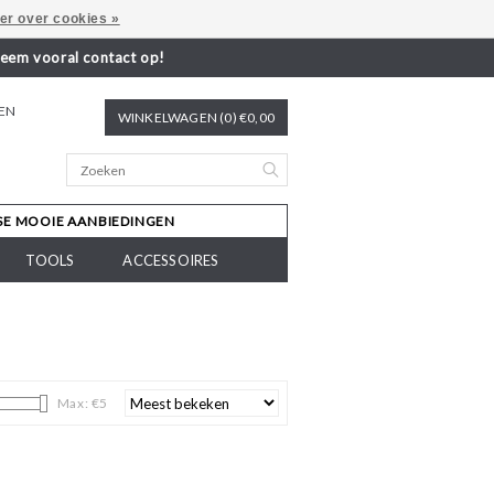
er over cookies »
neem vooral contact op!
REN
WINKELWAGEN (0) €0,00
SE MOOIE AANBIEDINGEN
TOOLS
ACCESSOIRES
Max: €
5