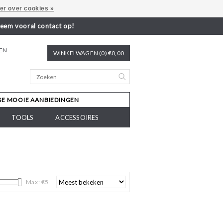
er over cookies »
neem vooral contact op!
REN
WINKELWAGEN (0) €0,00
SE MOOIE AANBIEDINGEN
TOOLS
ACCESSOIRES
Max: €
5