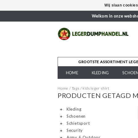
Wij slaan cookie
Welkom in onze webshop
GROOTSTE ASSORTIMENT LEG
HOME
KLEDING
SCHOE
Home
/
Tags
/
kids leger shirt
PRODUCTEN GETAGD ME
Kleding
Schoenen
Schietsport
Security
Army & Outdoor