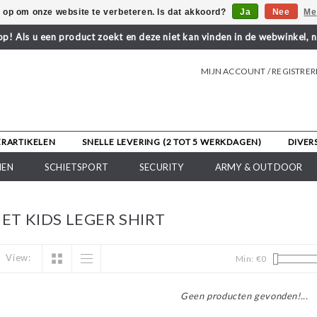
s op om onze website te verbeteren. Is dat akkoord?
Ja
Nee
Me
! Als u een product zoekt en deze niet kan vinden in de webwinkel, 
MIJN ACCOUNT / REGISTRE
ERARTIKELEN
SNELLE LEVERING (2 TOT 5 WERKDAGEN)
DIVER
NEN
SCHIETSPORT
SECURITY
ARMY & OUTDOOR
T KIDS LEGER SHIRT
View:
Min: €
0
Geen producten gevonden!...