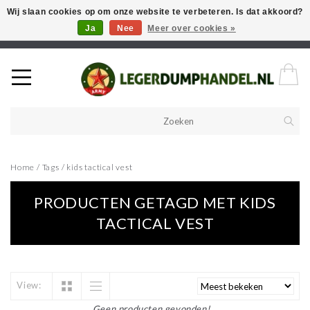
Wij slaan cookies op om onze website te verbeteren. Is dat akkoord?
Ja
Nee
Meer over cookies »
Welkom in onze webshop! Als u een product zoekt en deze niet kan
vinden in de webwinkel, neem vooral contact op!
Home
/
Tags
/
kids tactical vest
PRODUCTEN GETAGD MET KIDS
TACTICAL VEST
View:
Geen producten gevonden!...