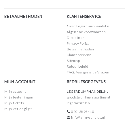
BETAALMETHODEN
KLANTENSERVICE
Over Legerdumphandel.nl
Algemene voorwaarden
Disclaimer
Privacy Policy
Betaalmethoden
Klantenservice
Sitemap
Retourbeleid
FAQ: Veelgestelde Vragen
MIJN ACCOUNT
BEDRIJFSGEGEVENS
Mijn account
LEGERDUMPHANDEL.NL
Mijn bestellingen
grootste online assortiment
Mijn tickets
legerartikelen
Mijn verlanglijst
020-6893410
info@armysurplus.nl