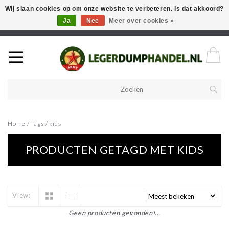
Wij slaan cookies op om onze website te verbeteren. Is dat akkoord?
Ja
Nee
Meer over cookies »
Welkom in onze webshop! Als u een product zoekt en deze niet kan
vinden in de webwinkel, neem vooral contact op!
Home
/
Tags
/
kids
PRODUCTEN GETAGD MET KIDS
View:
Geen producten gevonden!...