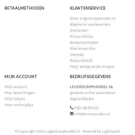
BETAALMETHODEN
KLANTENSERVICE
Over Legerdumphandel.nl
Algemene voorwaarden
Disclaimer
Privacy Policy
Betaalmethoden
Klantenservice
Sitemap
Retourbeleid
FAQ: Veelgestelde Vragen
MIJN ACCOUNT
BEDRIJFSGEGEVENS
Mijn account
LEGERDUMPHANDEL.NL
Mijn bestellingen
grootste online assortiment
Mijn tickets
legerartikelen
Mijn verlanglijst
020-6893410
info@armysurplus.nl
© Copyright 2026 Legerdumphandel.nl - Powered by
Lightspeed