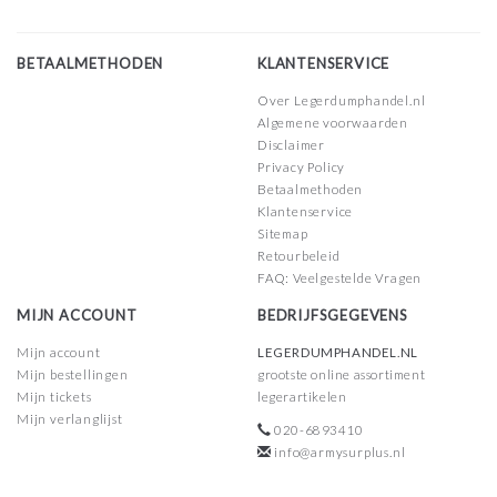
BETAALMETHODEN
KLANTENSERVICE
Over Legerdumphandel.nl
Algemene voorwaarden
Disclaimer
Privacy Policy
Betaalmethoden
Klantenservice
Sitemap
Retourbeleid
FAQ: Veelgestelde Vragen
MIJN ACCOUNT
BEDRIJFSGEGEVENS
Mijn account
LEGERDUMPHANDEL.NL
Mijn bestellingen
grootste online assortiment
Mijn tickets
legerartikelen
Mijn verlanglijst
020-6893410
info@armysurplus.nl