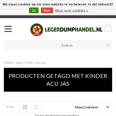
Wij slaan cookies op om onze website te verbeteren. Is dat akkoord?
Ja
Nee
Meer over cookies »
Welkom in onze webshop! Als u een product zoekt en deze niet kan
vinden in de webwinkel, neem vooral contact op!
Home
/
Tags
/
kinder acu jas
PRODUCTEN GETAGD MET KINDER
ACU JAS
View:
Geen producten gevonden!...