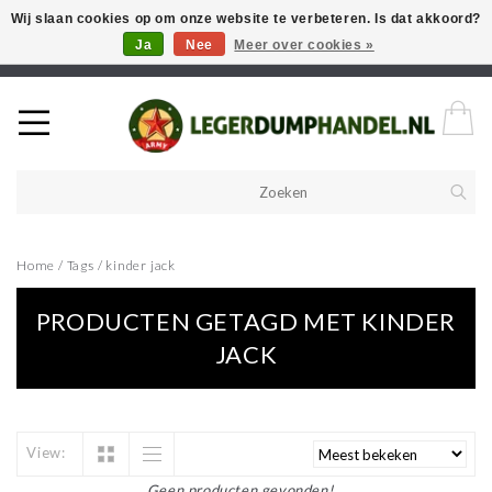
Wij slaan cookies op om onze website te verbeteren. Is dat akkoord?
Ja
Nee
Meer over cookies »
Welkom in onze webshop! Als u een product zoekt en deze niet kan
vinden in de webwinkel, neem vooral contact op!
Home
/
Tags
/
kinder jack
PRODUCTEN GETAGD MET KINDER
JACK
View:
Geen producten gevonden!...