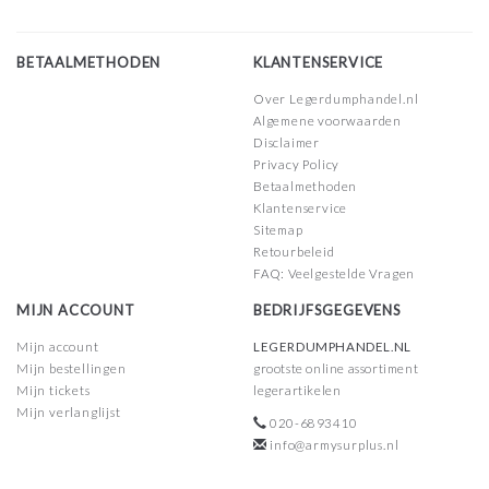
BETAALMETHODEN
KLANTENSERVICE
Over Legerdumphandel.nl
Algemene voorwaarden
Disclaimer
Privacy Policy
Betaalmethoden
Klantenservice
Sitemap
Retourbeleid
FAQ: Veelgestelde Vragen
MIJN ACCOUNT
BEDRIJFSGEGEVENS
Mijn account
LEGERDUMPHANDEL.NL
Mijn bestellingen
grootste online assortiment
Mijn tickets
legerartikelen
Mijn verlanglijst
020-6893410
info@armysurplus.nl