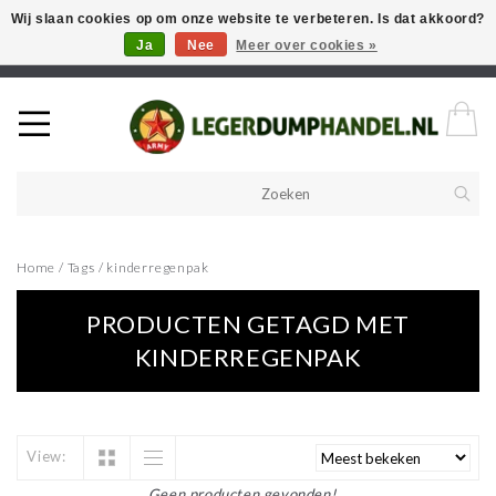
Wij slaan cookies op om onze website te verbeteren. Is dat akkoord?
Ja
Nee
Meer over cookies »
Welkom in onze webshop! Als u een product zoekt en deze niet kan
vinden in de webwinkel, neem vooral contact op!
Home
/
Tags
/
kinderregenpak
PRODUCTEN GETAGD MET
KINDERREGENPAK
View:
Geen producten gevonden!...