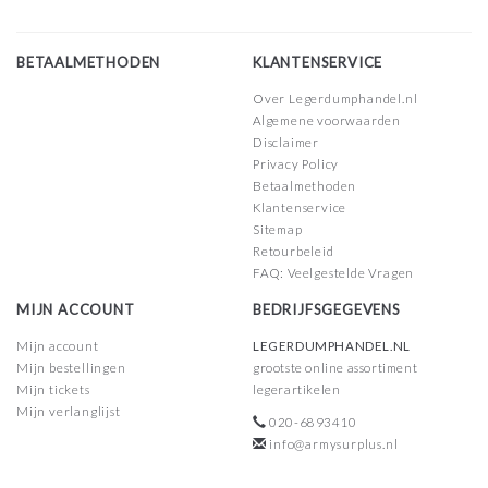
BETAALMETHODEN
KLANTENSERVICE
Over Legerdumphandel.nl
Algemene voorwaarden
Disclaimer
Privacy Policy
Betaalmethoden
Klantenservice
Sitemap
Retourbeleid
FAQ: Veelgestelde Vragen
MIJN ACCOUNT
BEDRIJFSGEGEVENS
Mijn account
LEGERDUMPHANDEL.NL
Mijn bestellingen
grootste online assortiment
Mijn tickets
legerartikelen
Mijn verlanglijst
020-6893410
info@armysurplus.nl