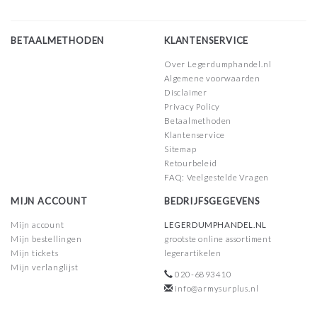
BETAALMETHODEN
KLANTENSERVICE
Over Legerdumphandel.nl
Algemene voorwaarden
Disclaimer
Privacy Policy
Betaalmethoden
Klantenservice
Sitemap
Retourbeleid
FAQ: Veelgestelde Vragen
MIJN ACCOUNT
BEDRIJFSGEGEVENS
Mijn account
LEGERDUMPHANDEL.NL
Mijn bestellingen
grootste online assortiment
Mijn tickets
legerartikelen
Mijn verlanglijst
020-6893410
info@armysurplus.nl