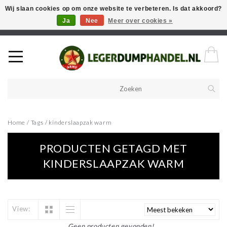
Wij slaan cookies op om onze website te verbeteren. Is dat akkoord?
Ja
Nee
Meer over cookies »
Welkom in onze webshop! Als u een product zoekt en deze niet kan
vinden in de webwinkel, neem vooral contact op!
Home
/
Tags
/
kinderslaapzak warm
PRODUCTEN GETAGD MET
KINDERSLAAPZAK WARM
View:
Geen producten gevonden!...