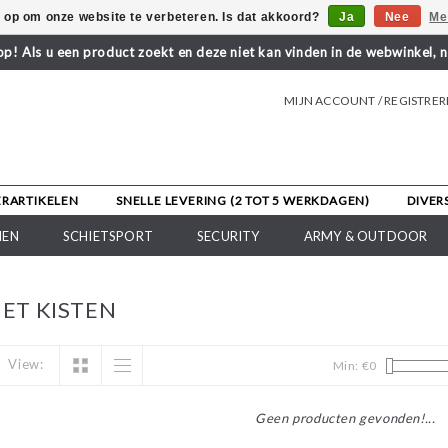
s op om onze website te verbeteren. Is dat akkoord?
Ja
Nee
Me
! Als u een product zoekt en deze niet kan vinden in de webwinkel, 
MIJN ACCOUNT / REGISTRE
ERARTIKELEN
SNELLE LEVERING (2 TOT 5 WERKDAGEN)
DIVER
NEN
SCHIETSPORT
SECURITY
ARMY & OUTDOOR
ET KISTEN
View:
Min: €
0
Geen producten gevonden!...