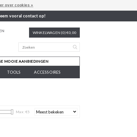
er over cookies »
neem vooral contact op!
REN
WINKELWAGEN (0) €0,00
SE MOOIE AANBIEDINGEN
TOOLS
ACCESSOIRES
Max: €
5