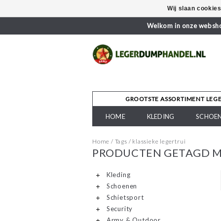
Wij slaan cookie
Welkom in onze webshop
GROOTSTE ASSORTIMENT LEG
HOME
KLEDING
SCHOE
Home
/
Tags
/
klassieke legertrui
PRODUCTEN GETAGD ME
Kleding
Schoenen
Schietsport
Security
Army & Outdoor