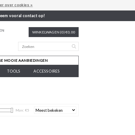
er over cookies »
neem vooral contact op!
REN
WINKELWAGEN (0) €0,00
SE MOOIE AANBIEDINGEN
TOOLS
ACCESSOIRES
Max: €
5