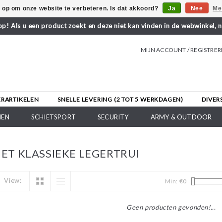
s op om onze website te verbeteren. Is dat akkoord?
Ja
Nee
Me
! Als u een product zoekt en deze niet kan vinden in de webwinkel, 
MIJN ACCOUNT / REGISTRE
ERARTIKELEN
SNELLE LEVERING (2 TOT 5 WERKDAGEN)
DIVER
NEN
SCHIETSPORT
SECURITY
ARMY & OUTDOOR
T KLASSIEKE LEGERTRUI
View:
Min: €
0
Geen producten gevonden!...